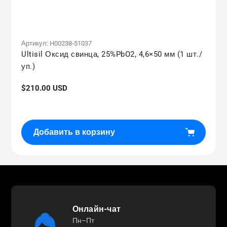
Артикул:
H00238-51037
Ultisil Оксид свинца, 25%PbO2, 4,6×50 мм (1 шт./
уп.)
Обычная
$210.00 USD
цена
Добавить в корзину
Онлайн-чат
Пн–Пт