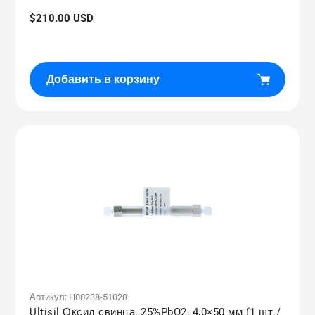
Обычная
$210.00 USD
цена
Добавить в корзину
Артикул:
H00238-51028
Ultisil Оксид свинца, 25%PbO2, 4,0×50 мм (1 шт./