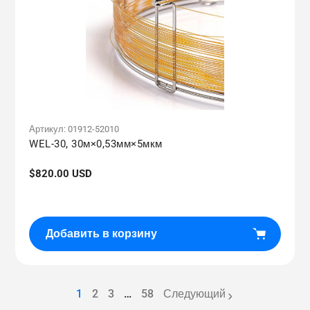
Артикул:
01912-52010
WEL-30, 30м×0,53мм×5мкм
Обычная
$820.00 USD
цена
Добавить в корзину
1
2
3
…
58
Следующий
page
page
page