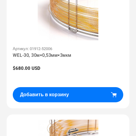
Артикул:
01912-52006
WEL-30, 30м×0,53мм×3мкм
Обычная
$680.00 USD
цена
Добавить в корзину