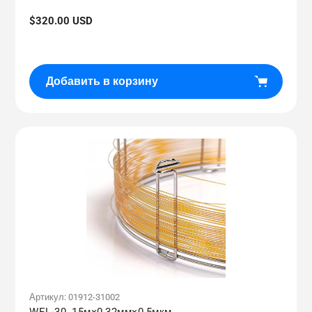
Обычная
$320.00 USD
цена
Добавить в корзину
Артикул:
01912-31002
WEL-30, 15м×0,32мм×0,5мкм