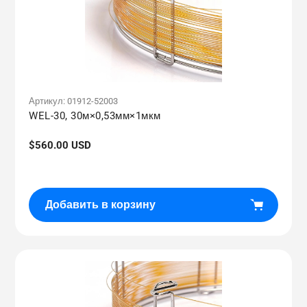
Артикул:
01912-52003
WEL-30, 30м×0,53мм×1мкм
Обычная
$560.00 USD
цена
Добавить в корзину