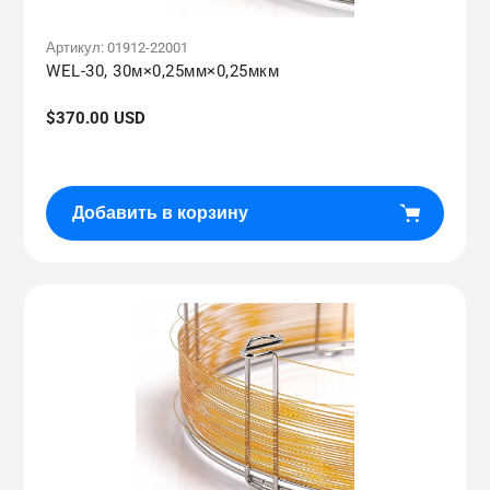
Артикул:
01912-22001
WEL-30, 30м×0,25мм×0,25мкм
Обычная
$370.00 USD
цена
Добавить в корзину