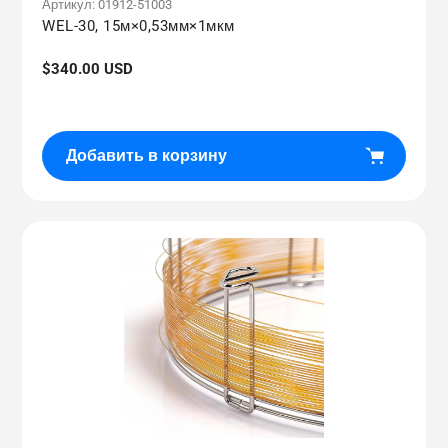
Артикул:
01912-51003
WEL-30, 15м×0,53мм×1мкм
Обычная
$340.00 USD
цена
Добавить в корзину