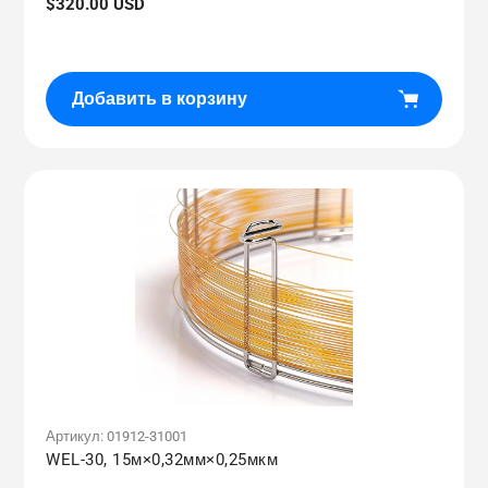
Обычная
$320.00 USD
цена
Добавить в корзину
Артикул:
01912-31001
WEL-30, 15м×0,32мм×0,25мкм