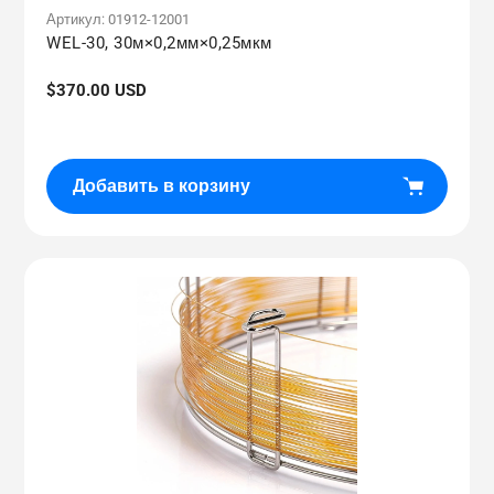
Артикул:
01912-12001
WEL-30, 30м×0,2мм×0,25мкм
Обычная
$370.00 USD
цена
Добавить в корзину