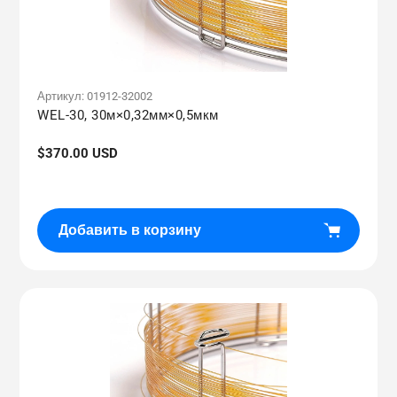
Артикул:
01912-32002
WEL-30, 30м×0,32мм×0,5мкм
Обычная
$370.00 USD
цена
Добавить в корзину