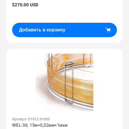
Обычная
$270.00 USD
цена
Добавить в корзину
Артикул:
01912-31003
WEL-30, 15м×0,32мм×1мкм