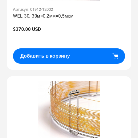
Артикул:
01912-12002
WEL-30, 30м×0,2мм×0,5мкм
Обычная
$370.00 USD
цена
Добавить в корзину