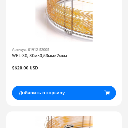
Артикул:
01912-52005
WEL-30, 30м×0,53мм×2мкм
Обычная
$620.00 USD
цена
Добавить в корзину