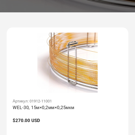
Артикул:
01912-11001
WEL-30, 15м×0,2мм×0,25мкм
Обычная
$270.00 USD
цена