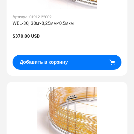
Артикул:
01912-22002
WEL-30, 30м×0,25мм×0,5мкм
Обычная
$370.00 USD
цена
Добавить в корзину