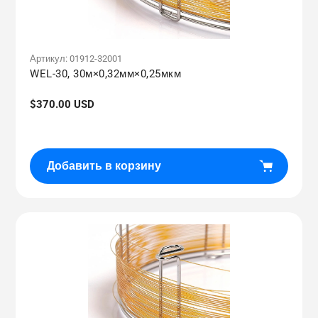
Артикул:
01912-32001
WEL-30, 30м×0,32мм×0,25мкм
Обычная
$370.00 USD
цена
Добавить в корзину