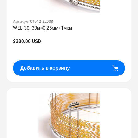
Артикул:
01912-22003
WEL-30, 30м×0,25мм×1мкм
Обычная
$380.00 USD
цена
Добавить в корзину