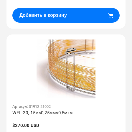
Добавить в корзину
Артикул:
01912-21002
WEL-30, 15м×0,25мм×0,5мкм
Обычная
$270.00 USD
цена