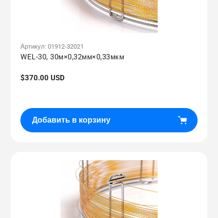
Артикул:
01912-32021
WEL-30, 30м×0,32мм×0,33мкм
Обычная
$370.00 USD
цена
Добавить в корзину