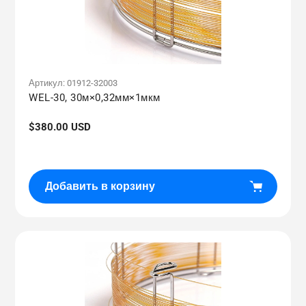
Артикул:
01912-32003
WEL-30, 30м×0,32мм×1мкм
Обычная
$380.00 USD
цена
Добавить в корзину