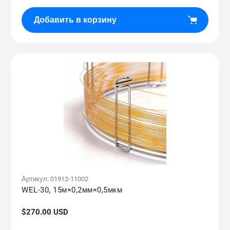
Добавить в корзину
Артикул:
01912-11002
WEL-30, 15м×0,2мм×0,5мкм
Обычная
$270.00 USD
цена