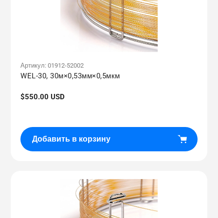
Артикул:
01912-52002
WEL-30, 30м×0,53мм×0,5мкм
Обычная
$550.00 USD
цена
Добавить в корзину