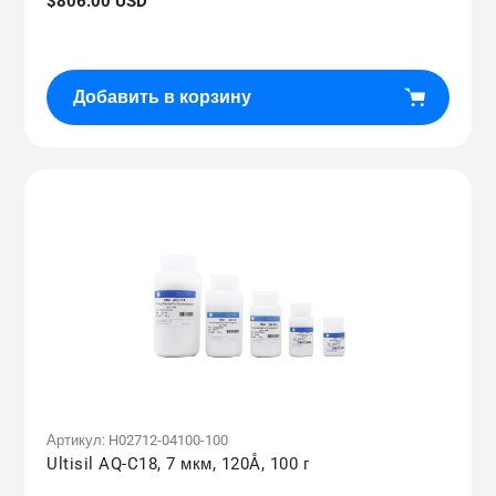
Обычная
$806.00 USD
цена
Добавить в корзину
Артикул:
H02712-04100-100
Ultisil AQ-C18, 7 мкм, 120Å, 100 г