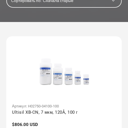
Сортировать по:
Артикул:
H02750-04100-100
Ultisil XB-CN, 7 мкм, 120Å, 100 г
Обычная
$806.00 USD