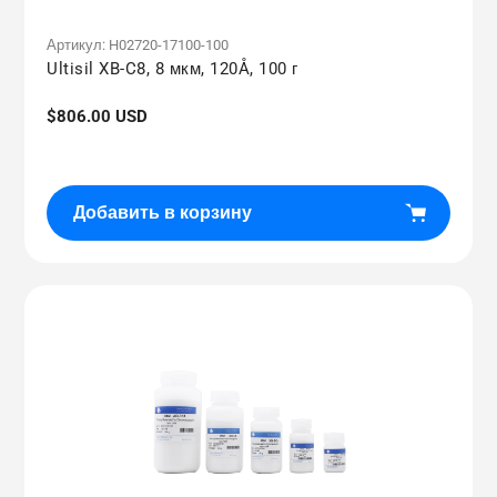
Артикул:
H02720-17100-100
Ultisil XB-C8, 8 мкм, 120Å, 100 г
Обычная
$806.00 USD
цена
Добавить в корзину