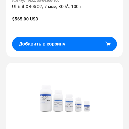
Артикул:
H02700-04300-100
Ultisil XB-SiO2, 7 мкм, 300Å, 100 г
Обычная
$565.00 USD
цена
Добавить в корзину