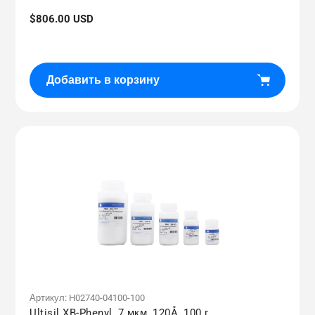
Обычная
$806.00 USD
цена
Добавить в корзину
Артикул:
H02740-04100-100
Ultisil XB-Phenyl, 7 мкм, 120Å, 100 г