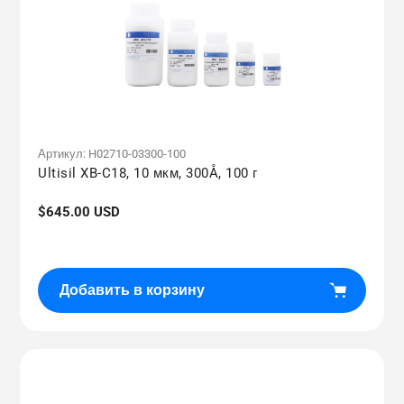
Артикул:
H02710-03300-100
Ultisil XB-C18, 10 мкм, 300Å, 100 г
Обычная
$645.00 USD
цена
Добавить в корзину