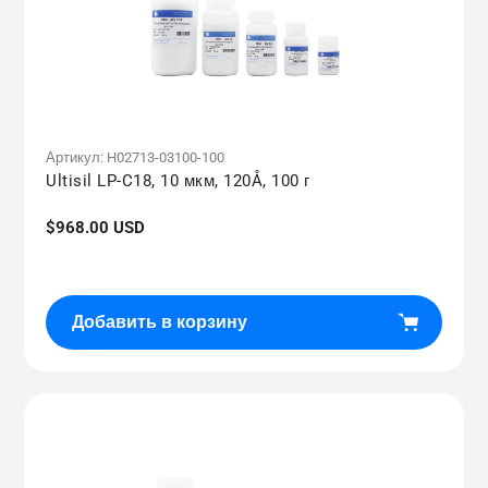
Артикул:
H02713-03100-100
Ultisil LP-C18, 10 мкм, 120Å, 100 г
Обычная
$968.00 USD
цена
Добавить в корзину