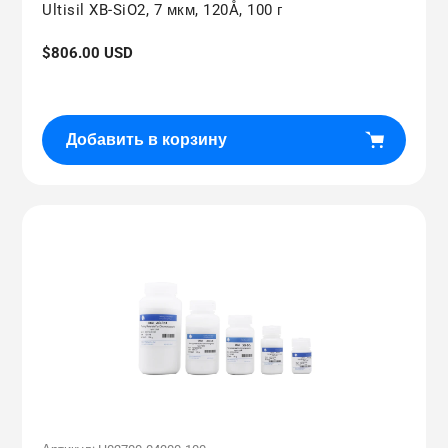
Ultisil XB-SiO2, 7 мкм, 120Å, 100 г
Обычная
$806.00 USD
цена
Добавить в корзину