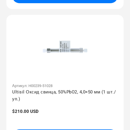
Артикул:
H00239-51028
Ultisil Оксид свинца, 50%PbO2, 4,0×50 мм (1 шт./
уп.)
Обычная
$210.00 USD
цена